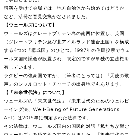
講演を受けて会場では「地方自治体から始めてはどうか」
など、活発な意見交換がなされました。
【ウェールズについて】
ウェールズはグレートブリテン島の南西に位置し、英国
（グレートブリテン及び北アイルランド連合王国）を構成
する4つの「構成国」のひとつ。1997年の住民投票でウェ
ールズ国民議会が設置され、限定的ですが単独の立法権を
有しています。
ラグビーの強豪国ですが、（筆者にとっては）『天使の歌
声』のシャルロット・チャーチの出身地でもあります。
【「未来世代法」について】
ウェールズの「未来世代法」（未来世代のためのウェルビ
ーイング法、Well-Being of Future Generations
Act）は2015年に制定された法律です。
その法律は、ウェールズ国内の国民的対話「私たちが望む
ウェールズ」を経て組み立てられました。「将来世代のニ