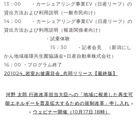
13：00 ・カーシェアリング事業EV（日産リーフ）の
貸出方法および利用説明（一般市民向け）
14：00 ・カーシェアリング事業EV（日産リーフ）の
貸出方法および利用説明（報道関係者向け）
・試乗体験
15：30 ・記者会見 （新潟にし
かん地域循環共生圏協議会×日産自動車株式会社）
16：00 ・プログラム終了
201024_岩室お披露目会_共同リリース【最終版】
河野 太郎 行政改革担当大臣への「地域に根差した再生可
能エネルギーを普及拡大するための規制改革」申し入れ
»
«
ウェビナー開催（10月17日,18時）