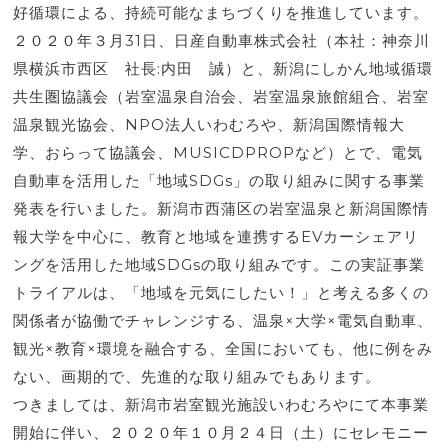
好循環による、持続可能なまちづくりを推進しています。
２０２０年３月31日、日産自動車株式会社（本社：神奈川
県横浜市西区 社長:内田 誠）と、新潟にしかん地域循環
共生圏協議会（岩室温泉自治会、岩室温泉旅館組合、岩室
温泉観光協会、NPO法人いわむろや、新潟国際情報大
学、おらって協議会、MUSICDPROPなど）とで、電気
自動車を活用した「地域SDGs」の取り組みに関する事業
発表を行いました。新潟市西蒲区の岩室温泉と新潟国際情
報大学を中心に、教育と地域を連携するEVカーシェアリ
ングを活用した地域SDGsの取り組みです。この実証事業
トライアルは、「地域を元気にしたい！」と考える多くの
関係者が協働でチャレンジする、温泉×大学×電気自動車、
観光×教育×環境を融合する、全国においても、他に例をみ
ない、画期的で、先進的な取り組みでもあります。
つきましては、新潟市岩室観光施設いわむろやにて本事業
開始に伴い、２０２０年１０月２４日（土）にセレモニー