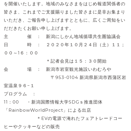
を開催いたします。地域のみなさまをはじめ報道関係者の
皆さま、これまでご支援賜りました皆さまに是非お集まり
いただき、ご報告申し上げますとともに、広くご周知をい
だだきたくお願い申し上げます。
主 催 ： 新潟にしかん地域循環共生圏協議会
日 時 ： ２０２０年１０月２４日（土）１１；
００～1６：００
＊記者会見は１５：３０開始
会 場 ： 新潟市岩室観光施設いわむろや
〒953-0104 新潟県新潟市西蒲区岩
室温泉９６−１
プログラム ：
11：00 ・新潟国際情報大学SDGｓ推進団体
「RainbowWorldProject」による出店
＊EVの電源で淹れたフェアトレードコー
ヒーやクッキーなどの販売