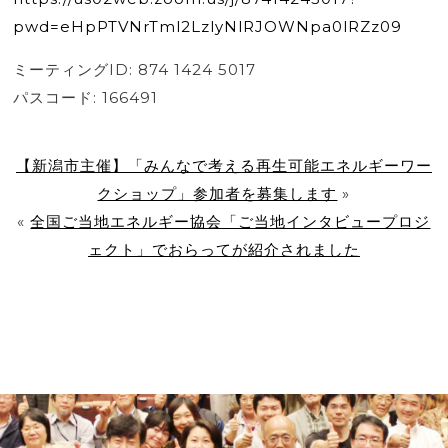
pwd=eHpPTVNrTml2LzlyNlRJOWNpa0lRZz09
ミーティングID: 874 1424 5017
パスコード: 166491
【新潟市主催】「みんなで考える再生可能エネルギーワー
クショップ」参加者を募集します
»
«
全国ご当地エネルギー協会「ご当地インタビュープロジ
ェクト」でおらってが紹介されました