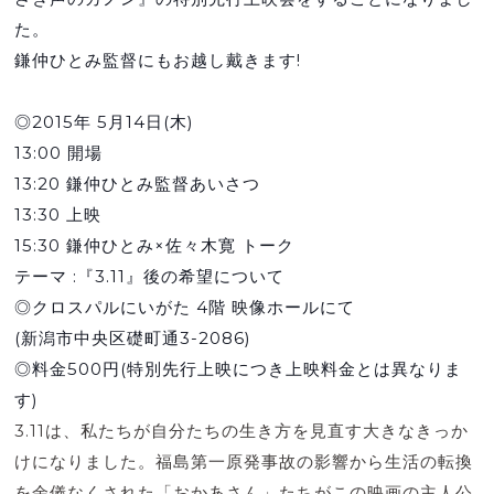
た。
鎌仲ひとみ監督にもお越し戴きます!
◎2015年 5月14日(木)
13:00 開場
13:20 鎌仲ひとみ監督あいさつ
13:30 上映
15:30 鎌仲ひとみ×佐々木寛 トーク
テーマ :『3.11』後の希望について
◎クロスパルにいがた 4階 映像ホールにて
(新潟市中央区礎町通3-2086)
◎料金500円(特別先行上映につき上映料金とは異なり
ま
す)
3.11は、私たちが自分たちの生き方を見直す大きなき
っか
けになりました。福島第一原発事故の影響から生活の
転換
を余儀なくされた「おかあさん」たちがこの映画の主
人公