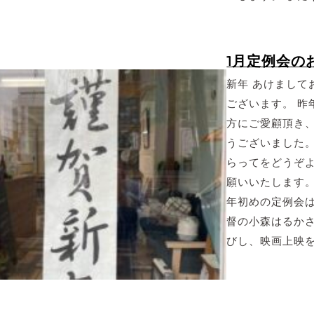
1月定例会の
新年 あけまして
ございます。 昨
方にご愛顧頂き
うございました。
らってをどうぞ
願いいたします。
年初めの定例会
督の小森はるか
びし、映画上映を行