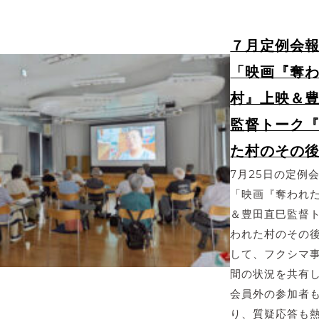
７月定例会
「映画『奪
村』上映＆
監督トーク
た村のその
7月25日の定例
「映画『奪われ
＆豊田直巳監督
われた村のその
して、フクシマ事
間の状況を共有
会員外の参加者
り、質疑応答も