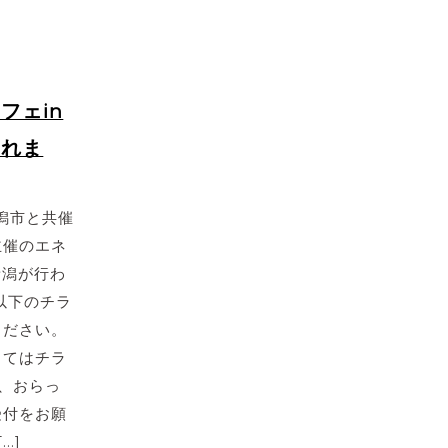
フェin
されま
新潟市と共催
主催のエネ
新潟が行わ
以下のチラ
ください。
してはチラ
、おらっ
受付をお願
…]