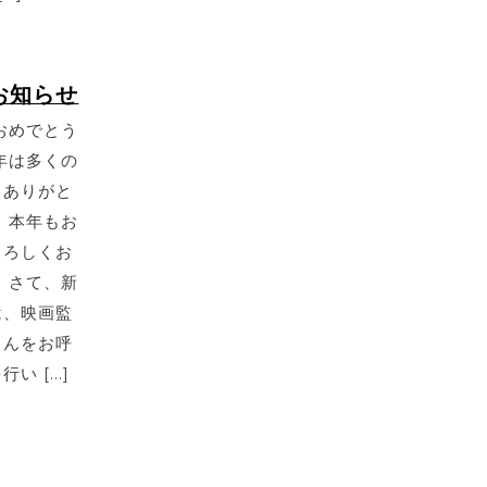
お知らせ
おめでとう
年は多くの
、ありがと
 本年もお
よろしくお
 さて、新
は、映画監
さんをお呼
い […]