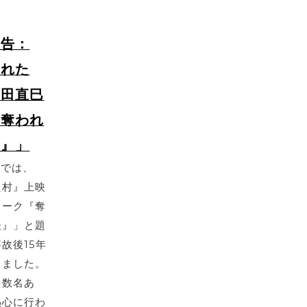
報告：
われた
豊田直巳
『奪われ
後』」
会では、
た村』上映
トーク『奪
後』」と題
故後15年
しました。
も数名あ
熱心に行わ