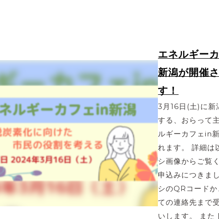
エネルギーカ
新潟が開催
す！
3月16日(土)に
する、おらって
ルギーカフェin
れます。 詳細は
シ画像からご覧
申込みにつきま
シのQRコードか
ての連絡先まで
いします。 また [