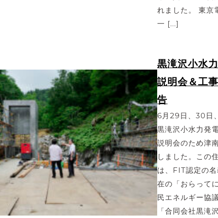
れました。 東京
一 […]
黒滝沢小水
説明会＆工
告
6月29日、30
黒滝沢小水力発
説明会のため津
しました。この
は、FIT認定の
在の「おらって
民エネルギー協
「合同会社黒滝