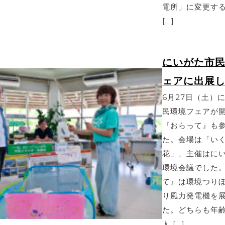
電所」に変更す
[…]
にいがた市
ェアに出展
6月27日（土）
民環境フェアが
『おらって』も
た。会場は「い
花」、主催はに
環境会議でした
て』は環境つり
り風力発電機を
た。どちらも年
人 […]