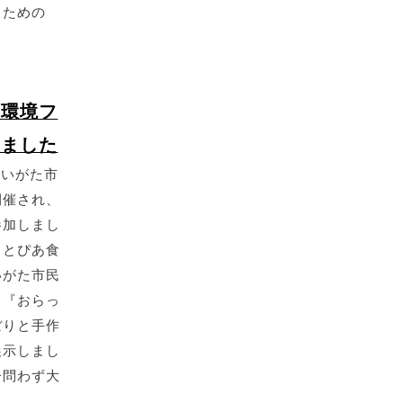
るための
民環境フ
しました
にいがた市
開催され、
参加しまし
くとぴあ食
いがた市民
。『おらっ
ぼりと手作
展示しまし
齢問わず大