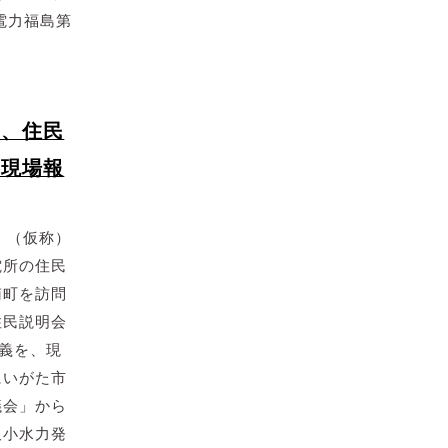
電力福島第
力、住民
事現場報
日、（仮称）
電所の住民
南町を訪問
住民説明会
名義を、現
にいがた市
議会」から
沢小水力発