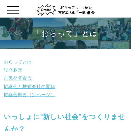
「おらって」とは
おらってとは
設立趣意
市民発電宣言
協議会と株式会社の関係
協議会概要（別ページ）
いっしょに“新しい社会”をつくりませ
んか？