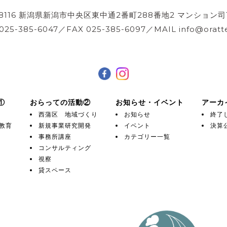
-8116 新潟県新潟市中央区東中通2番町288番地2 マンション司
 025-385-6047／FAX 025-385-6097／MAIL info@oratte
①
おらっての活動②
お知らせ・イベント
アーカ
西蒲区 地域づくり
お知らせ
終了
教育
新規事業研究開発
イベント
決算
事務所講座
カテゴリー一覧
コンサルティング
視察
貸スペース