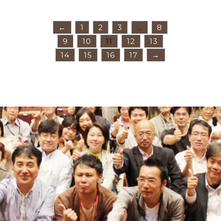
←
1
2
3
…
8
9
10
11
12
13
14
15
16
17
→