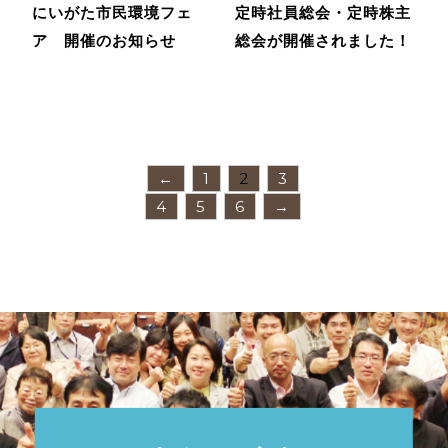
にいがた市民環境フェ
定時社員総会・定時株主
ア 開催のお知らせ
総会が開催されました！
←
1
2
3
4
5
6
→