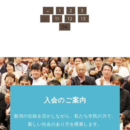
←
1
2
3
…
11
12
13
14
入会のご案内
新潟の伝統を活かしながら、私たち市民の力で、
新しい社会のあり方を模索します。