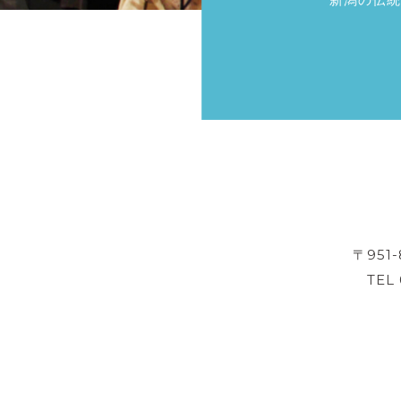
〒951
TEL