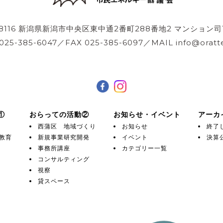
-8116 新潟県新潟市中央区東中通2番町288番地2 マンション司
 025-385-6047／FAX 025-385-6097／MAIL info@oratte
①
おらっての活動②
お知らせ・イベント
アーカ
西蒲区 地域づくり
お知らせ
終了
教育
新規事業研究開発
イベント
決算
事務所講座
カテゴリー一覧
コンサルティング
視察
貸スペース