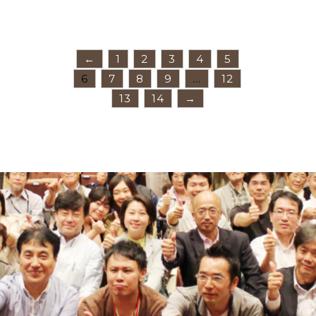
←
1
2
3
4
5
6
7
8
9
…
12
13
14
→